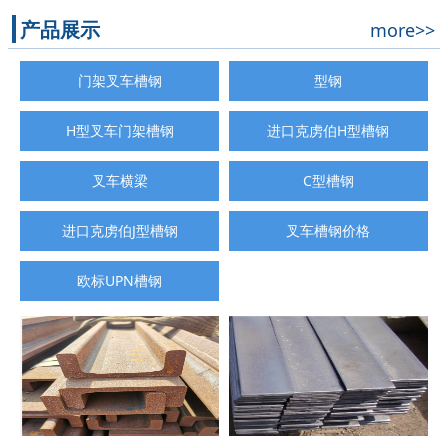
产品展示
more>>
门架叉车槽钢
型钢
H型叉车门架槽钢
进口克虏伯H型槽钢
叉车横梁
C型槽钢
进口克虏伯J型槽钢
叉车槽钢价格
欧标UPN槽钢