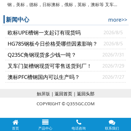
钢，美标，德标，日标澳标，俄标，英标，澳标等 叉车…
新闻中心
more>>
欧标UPE槽钢一支起订有现货吗
2026/8/5
HG785钢板今日价格受哪些因素影响？
2026/8/5
Q235C角钢现货多少钱一吨？
2026/7/31
叉车门架槽钢现货可零售送货到厂！
2026/7/29
澳标PFC槽钢国内可以生产吗？
2026/7/27
触屏版 |
返回首页
|
返回头部
COPYRIGHT © Q355GC.COM
首页
产品中心
电话咨询
联系我们