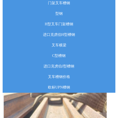
门架叉车槽钢
型钢
H型叉车门架槽钢
进口克虏伯H型槽钢
叉车横梁
C型槽钢
进口克虏伯J型槽钢
叉车槽钢价格
欧标UPN槽钢