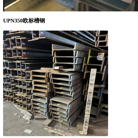
UPN350欧标槽钢